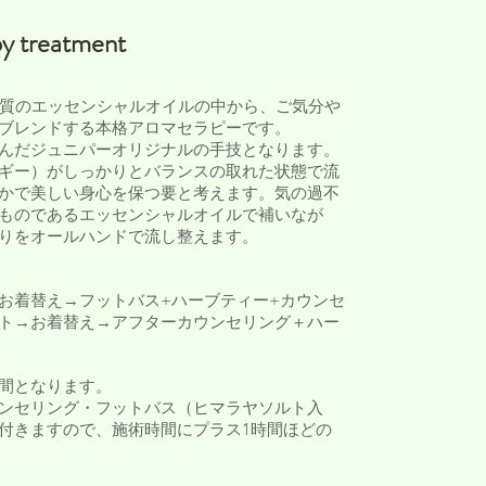
​ treatment
品質のエッセンシャルオイルの中から、ご気分や
ブレンドする本格アロマセラピーです。
んだジュニパーオリジナルの手技となります。
ギー）がしっかりとバランスの取れた状態で流
かで美しい身心を保つ要と考えます。気の過不
ものであるエッセンシャルオイルで補いなが
りをオールハンドで流し整えます。
お着替え→フットバス+ハーブティー+カウンセ
ト→お着替え→アフターカウンセリング＋ハー
間となります。
ンセリング・フットバス（ヒマラヤソルト入
付きますので、施術時間にプラス1時間ほどの