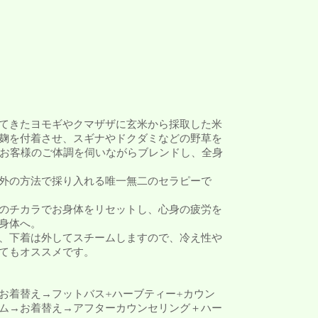
てきたヨモギやクマザザに玄米から採取した米
麹を付着させ、スギナやドクダミなどの野草を
をお客様のご体調を伺いながらブレンドし、全身
外の方法で採り入れる唯一無二のセラピーで
のチカラでお身体をリセットし、心身の疲労を
身体へ。
き、下着は外してスチームしますので、冷え性や
てもオススメです。
お着替え→フットバス+ハーブティー+カウン
ム→お着替え→アフターカウンセリング＋ハー