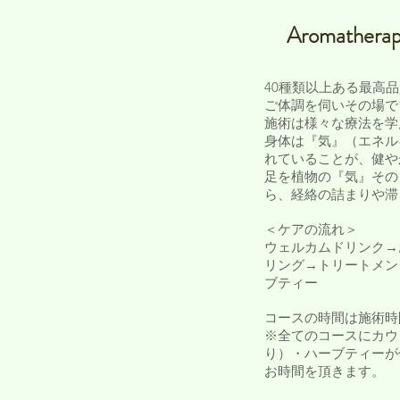
Aromatherapy
40種類以上ある最高
ご体調を伺いその場で
施術は様々な療法を学
身体は『気』（エネル
れていることが、健や
足を植物の『気』その
ら、経絡の詰まりや滞
＜ケアの流れ＞
ウェルカムドリンク→
リング→トリートメン
ブティー
コースの時間は施術時
※全てのコースにカウ
り）・ハーブティーが
お時間を頂きます。