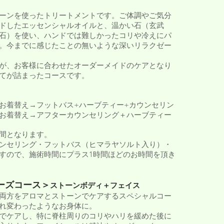
ーンを使ったトリートメントです。ご体調やご気分
ドしたエッセンシャルオイルと、温かい石（玄武
石）を使い、ハンドでは難しかったコリや冷えにパ
。今までに感じたことの無いような深いリラクゼー
が、お客様に合わせたオーダーメイドのケアと
なり
てが詰まったコースです。
お着替え→フットバス+ハーブティー+カウンセリン
お着替え→アフターカウンセリング＋ハーブティー
間となります。
ンセリング・フットバス（ヒマラヤソルト入り）・
すので、施術時間にプラス1時間ほどのお時間を頂き
ーズコース＞
ストーンボディ＋フェイス
両方をアロマとストーンでケアするスペシャルコー
れ変わったようなお身体に。
でケアし、特に脊柱周りのコリやハリを緩めた後に