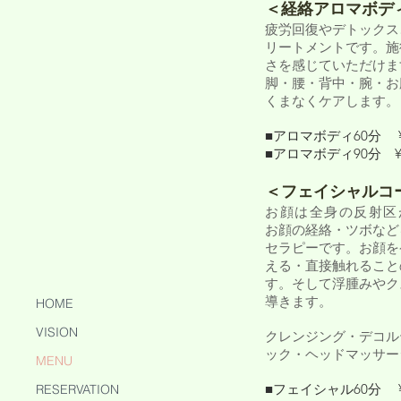
＜経絡アロマボデ
疲労回復やデトックス
リートメントです。施
さを感じていただけま
脚・腰・背中・腕・お
くまなくケアします。
■アロマボディ60分 ¥12
■アロマボディ90分 ¥15
＜フェイシャルコ
お顔は全身の反射区
お顔の経絡・ツボなど
セラピーです。お顔を
える・直接触れること
す。そして浮腫みやク
導きます。
HOME
VISION
クレンジング・デコル
ック・ヘッドマッサー
MENU
■フェイシャル60分 ¥15
RESERVATION