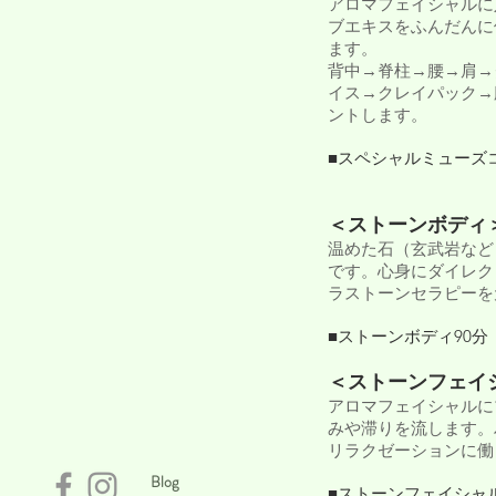
アロマフェイシャルに
ブエキスをふんだんに
ます。
背中→脊柱→腰→肩→
イス→クレイパック→
ントします。
■スペシャルミューズ
＜ストーンボディ
温めた石（玄武岩など
です。心身にダイレク
ラストーンセラピーを
■ストーンボディ90分 1
＜ストーンフェイ
アロマフェイシャルに
みや滞りを流します。
リラクゼーションに働
Blog
■ストーンフェイシャル90