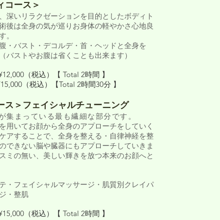
ィコース＞
、深いリラクゼーションを目的としたボディト
術後は全身の気が巡りお身体の軽やかさ心地良
す。
腹・バスト・デコルデ・首・ヘッドと全身を
（バストやお腹は省くことも出来ます）
,000（税込）【 Total 2時間 】
,000（税込）【Total 2時間30分 】
ース＞フェイシャルチューニング
が集まっている最も繊細な部分です。
を用いてお顔から全身のアプローチをしていく
ケアすることで、全身を整える・自律神経を整
のできない脳や臓器にもアプローチしていきま
スミの無い、美しい輝きを放つ本来のお顔へと
テ・フェイシャルマッサージ・肌質別クレイパ
ジ・整肌
,000（税込）【 Total 2時間 】