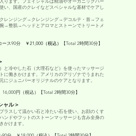
入ります。フェイシャルは精油やオーガニックハー
使い、国産のクレイなどスペシャルな基材でケアし
クレンジング→クレンジング→デコルテ・首→フェ
腕→整肌→ヘッドとアロマとストーンでトリートメ
コース90分
￥21,000（税込）
【Total 2時間30分】
＞
）と冷やした石（大理石など）を使ったマッサージ
トに働きかけます。アメリカのアリゾナでうまれた
元にジュニパーオリジナルのケアとなります。
6,000円（税込）【Total 2時間30分】
シャル＞
プラスして温かい石と冷たい石を使い、お顔のくす
ハンドやフットのストーンマッサージも含み全身の
きかけます。
分 ￥18,000（税込）【Total 2時間30分】