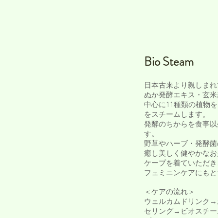
​Bio Steam
日本古来より親しまれ
ぬか発酵エキス・玄米
中心に11種類の植物
をスチームします。
発酵のちからを食事以
す。
野草やハーブ・発酵菌
癒し美しく健やかなお
​ケープを着ていただ
フェミニンケアにもと
＜ケアの流れ＞
ウェルカムドリンク→
セリング→ビオスチー